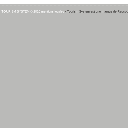
TOURISM SYSTEM © 2010
mentions légales
- Tourism System est une marque de Raccourci