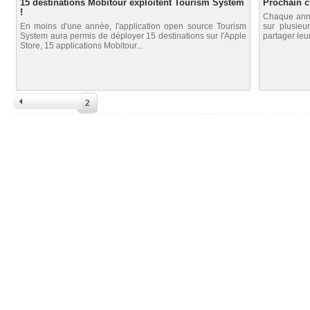
15 destinations Mobitour exploitent Tourism System
Prochain c
!
Chaque anné
En moins d'une année, l'application open source Tourism
sur plusieu
System aura permis de déployer 15 destinations sur l'Apple
partager leu
Store, 15 applications Mobitour...
2
1