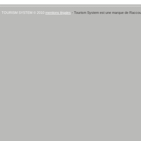
TOURISM SYSTEM © 2010
mentions légales
- Tourism System est une marque de Raccourci